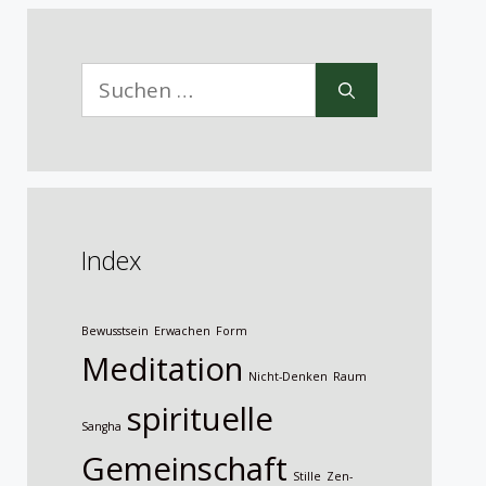
Suche
nach:
Index
Bewusstsein
Erwachen
Form
Meditation
Nicht-Denken
Raum
spirituelle
Sangha
Gemeinschaft
Stille
Zen-