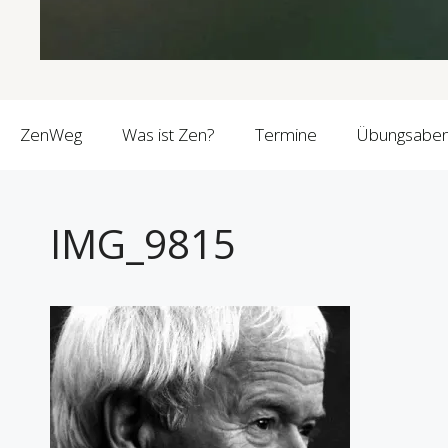
ZenWeg
Was ist Zen?
Termine
Übungsabe
IMG_9815