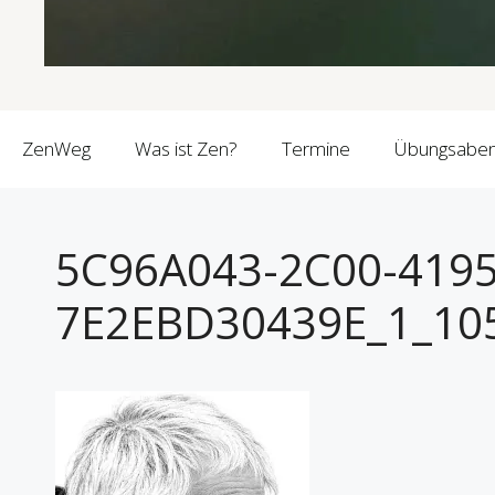
ZenWeg
Was ist Zen?
Termine
Übungsabe
5C96A043-2C00-4195
7E2EBD30439E_1_10