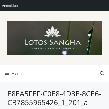
Anmelden
Zum
Inhalt
springen
Menü
E8EA5FEF-C0E8-4D3E-8CE6-
CB7855965426_1_201_a