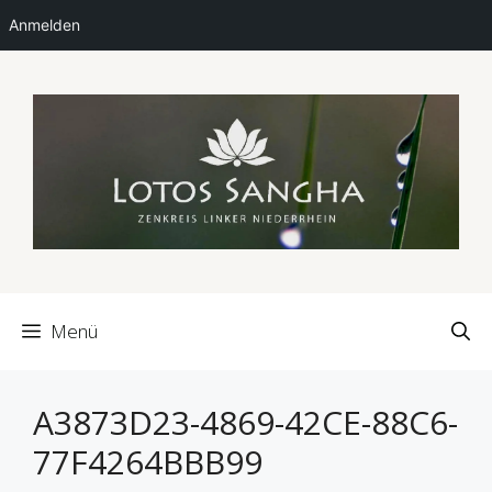
Anmelden
Zum
Inhalt
springen
Menü
A3873D23-4869-42CE-88C6-
77F4264BBB99